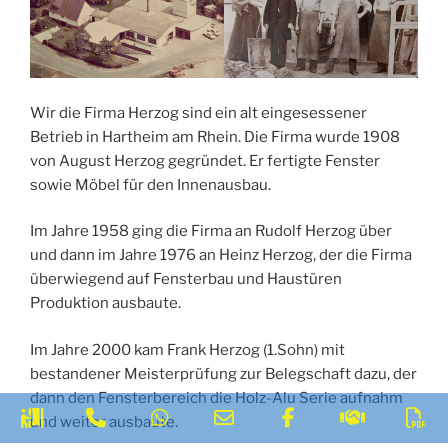
Wir die Firma Herzog sind ein alt eingesessener
Betrieb in Hartheim am Rhein. Die Firma wurde 1908
von August Herzog gegründet. Er fertigte Fenster
sowie Möbel für den Innenausbau.
Im Jahre 1958 ging die Firma an Rudolf Herzog über
und dann im Jahre 1976 an Heinz Herzog, der die Firma
überwiegend auf Fensterbau und Haustüren
Produktion ausbaute.
Im Jahre 2000 kam Frank Herzog (1.Sohn) mit
bestandener Meisterprüfung zur Belegschaft dazu, der
dann den Fensterbereich die Holz-Alu Serie aufnahm
Terminvereinbahrung
Phone
WhatsApp
Email
Facebook
AGB
W
und weiter ausbaute.