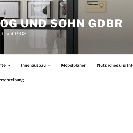
OG UND SOHN GDBR
eb seit 1908
nte
Innenausbau
Möbelplaner
Nützliches und In
usschreibung