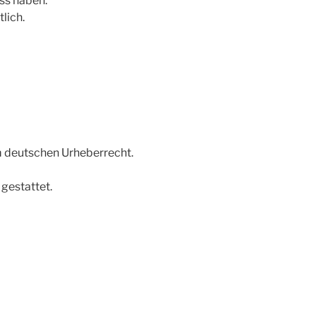
uss haben.
lich.
em deutschen Urheberrecht.
gestattet.